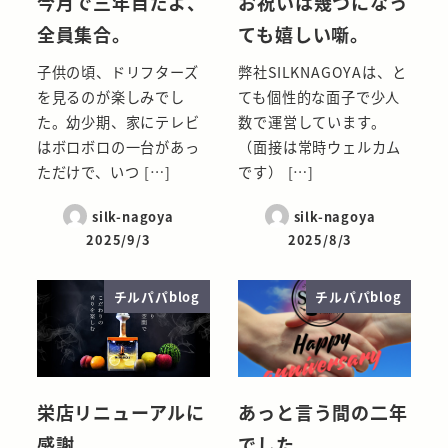
今月で三年目だよ、
お祝いは幾つになっ
全員集合。
ても嬉しい噺。
子供の頃、ドリフターズ
弊社SILKNAGOYAは、と
を見るのが楽しみでし
ても個性的な面子で少人
た。幼少期、家にテレビ
数で運営しています。
はボロボロの一台があっ
（面接は常時ウェルカム
ただけで、いつ […]
です） […]
silk-nagoya
silk-nagoya
2025/9/3
2025/8/3
チルパパblog
チルパパblog
栄店リニューアルに
あっと言う間の二年
感謝
でした